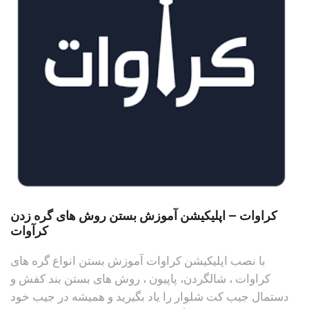
کراوات – اپلیکیشن آموزش بستن روش های گره زدن
کرآوات
با نصب اپلیکیشن کراوات آموزش بستن انواع گره های
کراوات ، شالگردن، پاپیون ، روش های بستن بند کفش و
دستمال جیب کت شلوار را یاد بگیرید و همیشه در جیب خود