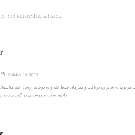
?id=net.kurdsofts.falhafez
T
October 24, 2020
مربوط به شعر رو دریافت و همزمان ضبط کنم و به دویتانم ارسال کنم متاسفانه 
دانلود صوت و موسیقی در گوشی ذخیره
Y