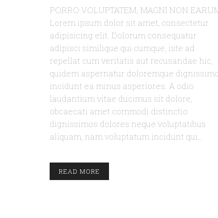
PORRO VOLUPTATEM, MAGNI NON EARU
Lorem ipsum dolor sit amet, consectetur
adipisicing elit. Dolorum consequatur
adipisci similique qui cumque, iste ad
repellat cum veritatis aut recusandae hic,
quidem aspernatur doloremque dignissim
incidunt ea minus asperiores. A odio
laudantium vitae ducimus sit dolore,
obcaecati amet commodi distinctio
dignissimos dolores neque voluptatibus
aliquam, nam voluptatum incidunt qui…
READ MORE