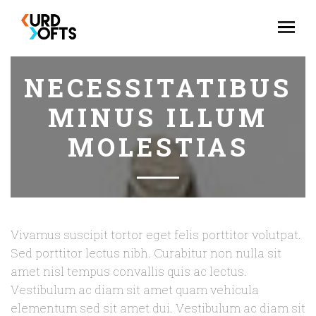
NECESSITATIBUS
MINUS ILLUM
MOLESTIAS
Vivamus suscipit tortor eget felis porttitor volutpat.
Sed porttitor lectus nibh. Curabitur non nulla sit
amet nisl tempus convallis quis ac lectus.
Vestibulum ac diam sit amet quam vehicula
elementum sed sit amet dui. Vestibulum ac diam sit