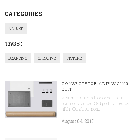
CATEGORIES
NATURE
TAGS :
BRANDING
CREATIVE
PICTURE
CONSECTETUR ADIPISICING
ELIT
Vivamus suscipit tortor eget felis
porttitor volutpat. Sed porttitor lectus
nibh. Curabitur non…
August 04, 2015