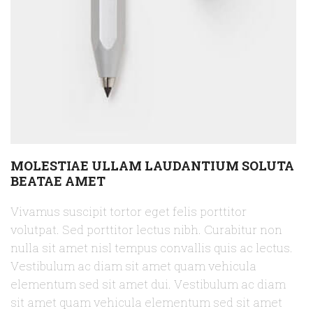
MOLESTIAE ULLAM LAUDANTIUM SOLUTA
BEATAE AMET
Vivamus suscipit tortor eget felis porttitor
volutpat. Sed porttitor lectus nibh. Curabitur non
nulla sit amet nisl tempus convallis quis ac lectus.
Vestibulum ac diam sit amet quam vehicula
elementum sed sit amet dui. Vestibulum ac diam
sit amet quam vehicula elementum sed sit amet