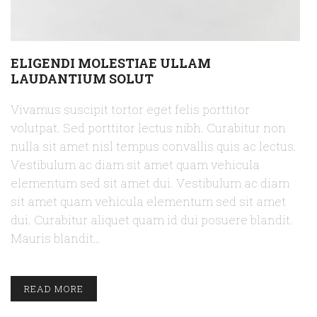
ELIGENDI MOLESTIAE ULLAM
LAUDANTIUM SOLUT
Vivamus suscipit tortor eget felis porttitor
volutpat. Sed porttitor lectus nibh. Curabitur non
nulla sit amet nisl tempus convallis quis ac lectus.
Vestibulum ac diam sit amet quam vehicula
elementum sed sit amet dui. Vestibulum ac diam
sit amet quam vehicula elementum sed sit amet
dui. Curabitur aliquet quam id dui posuere blandit.
Mauris blandit…
READ MORE