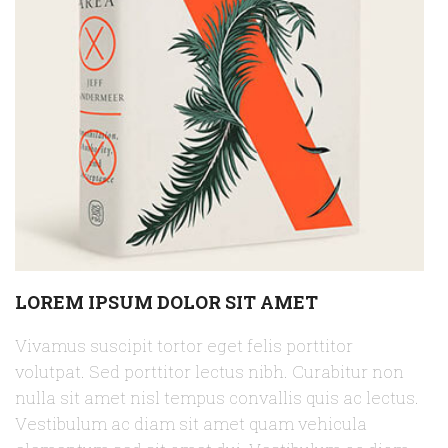
LOREM IPSUM DOLOR SIT AMET
Vivamus suscipit tortor eget felis porttitor
volutpat. Sed porttitor lectus nibh. Curabitur non
nulla sit amet nisl tempus convallis quis ac lectus.
Vestibulum ac diam sit amet quam vehicula