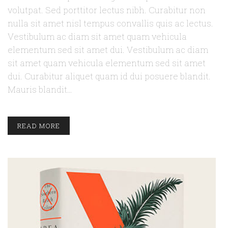
volutpat. Sed porttitor lectus nibh. Curabitur non
nulla sit amet nisl tempus convallis quis ac lectus.
Vestibulum ac diam sit amet quam vehicula
elementum sed sit amet dui. Vestibulum ac diam
sit amet quam vehicula elementum sed sit amet
dui. Curabitur aliquet quam id dui posuere blandit.
Mauris blandit…
READ MORE