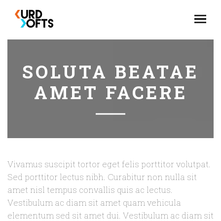
SOLUTA BEATAE
AMET FACERE
Vivamus suscipit tortor eget felis porttitor volutpat.
Sed porttitor lectus nibh. Curabitur non nulla sit
amet nisl tempus convallis quis ac lectus.
Vestibulum ac diam sit amet quam vehicula
elementum sed sit amet dui. Vestibulum ac diam sit