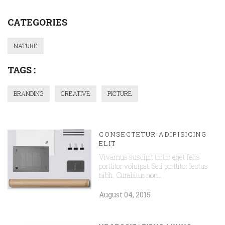
CATEGORIES
NATURE
TAGS :
BRANDING
CREATIVE
PICTURE
CONSECTETUR ADIPISICING
ELIT
Vivamus suscipit tortor eget felis
porttitor volutpat. Sed porttitor lectus
nibh. Curabitur non…
August 04, 2015