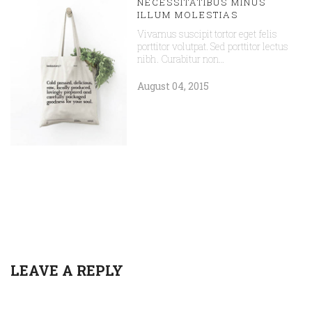
NECESSITATIBUS MINUS
ILLUM MOLESTIAS
Vivamus suscipit tortor eget felis
porttitor volutpat. Sed porttitor lectus
nibh. Curabitur non…
August 04, 2015
LEAVE A REPLY